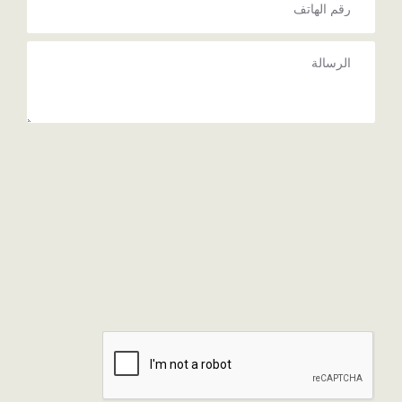
Upload
files