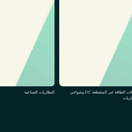
محولات الطاقة غير المنقطعة DC وشواحن
البطاريات الصناعية
اريات