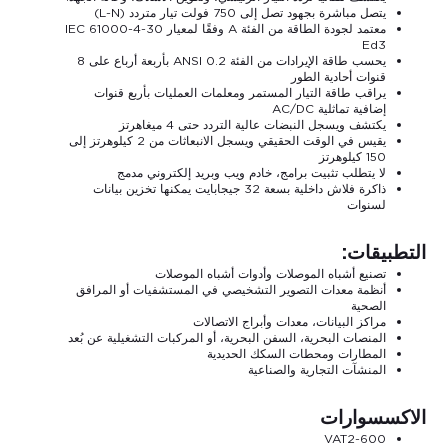
يتصل مباشرة بجهود تصل إلى 750 فولت تيار متردد (L-N)
معتمد لجودة الطاقة من الفئة A وفقًا لمعيار IEC 61000-4-30
Ed3
يحسب طاقة الإيرادات من الفئة 0.2 ANSI بأربعة أرباع على 8
قنوات أحادية الطور
يراقب طاقة التيار المستمر ومعلمات العمليات بأربع قنوات
إضافية تماثلية AC/DC
يكتشف ويسجل النبضات عالية التردد حتى 4 ميغاهرتز
يقيس في الوقت الحقيقي ويسجل الانبعاثات من 2 كيلوهرتز إلى
150 كيلوهرتز
لا يتطلب تثبيت برامج، خادم ويب وبريد إلكتروني مدمج
ذاكرة فلاش داخلية بسعة 32 جيجابايت يمكنها تخزين بيانات
لسنوات
التطبيقات:
تصنيع أشباه الموصلات وأدوات أشباه الموصلات
أنظمة معدات التصوير التشخيصي في المستشفيات أو المرافق
الصحية
مراكز البيانات، معدات وأبراج الاتصالات
المنصات البحرية، السفن البحرية، أو المركبات التشغيلية عن بُعد
المطارات ومحطات السكك الحديدية
المنشآت التجارية والصناعية
الاكسسوارات
VAT2-600