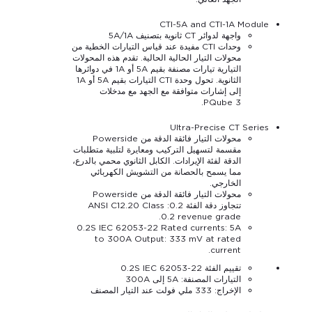
CTI-5A and CTI-1A Module
واجهة لدوائر CT ثانوية بتصنيف 5A/1A
وحدات CTI مفيدة عند قياس التيارات الخطية من
محولات التيار الحالية الحالية. تقدم هذه المحولات
التيارية تيارات مصنفة بقيم 5A أو 1A في دوائرها
الثانوية. تحول وحدة CTI التيارات بقيم 5A أو 1A
إلى إشارات متوافقة مع الجهد مع مدخلات
PQube 3.
Ultra-Precise CT Series
محولات التيار فائقة الدقة من Powerside
مقسمة لتسهيل التركيب ومعايرة لتلبية متطلبات
الدقة لفئة الإيرادات. الكابل الثانوي محمي بالدرع،
مما يسمح بالحصانة من التشويش الكهربائي
الخارجي.
محولات التيار فائقة الدقة من Powerside
تتجاوز دقة الفئة 0.2: ANSI C12.20 Class
0.2 revenue grade.
0.2S IEC 62053-22 Rated currents: 5A
to 300A Output: 333 mV at rated
current.
تقييم الفئة 0.2S IEC 62053-22
التيارات المصنفة: 5A إلى 300A
الإخراج: 333 ملي فولت عند التيار المصنف