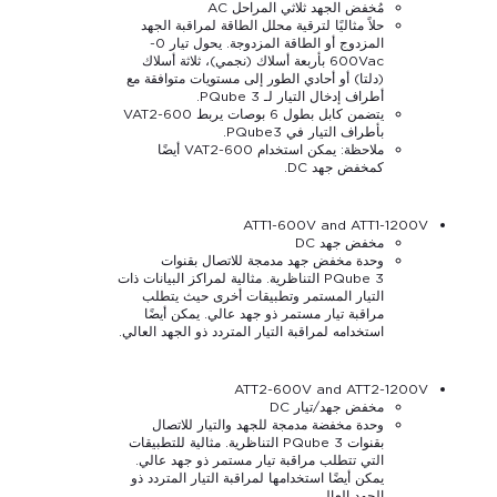
مُخفض الجهد ثلاثي المراحل AC
حلاً مثاليًا لترقية محلل الطاقة لمراقبة الجهد
المزدوج أو الطاقة المزدوجة. يحول تيار 0-
600Vac بأربعة أسلاك (نجمي)، ثلاثة أسلاك
(دلتا) أو أحادي الطور إلى مستويات متوافقة مع
أطراف إدخال التيار لـ PQube 3.
يتضمن كابل بطول 6 بوصات يربط VAT2-600
بأطراف التيار في PQube3.
ملاحظة: يمكن استخدام VAT2-600 أيضًا
كمخفض جهد DC.
ATT1-600V and ATT1-1200V
مخفض جهد DC
وحدة مخفض جهد مدمجة للاتصال بقنوات
PQube 3 التناظرية. مثالية لمراكز البيانات ذات
التيار المستمر وتطبيقات أخرى حيث يتطلب
مراقبة تيار مستمر ذو جهد عالي. يمكن أيضًا
استخدامه لمراقبة التيار المتردد ذو الجهد العالي.
ATT2-600V and ATT2-1200V
مخفض جهد/تيار DC
وحدة مخفضة مدمجة للجهد والتيار للاتصال
بقنوات PQube 3 التناظرية. مثالية للتطبيقات
التي تتطلب مراقبة تيار مستمر ذو جهد عالي.
يمكن أيضًا استخدامها لمراقبة التيار المتردد ذو
الجهد العالي.